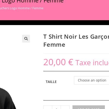
ers Logo Homme / Femme
 bouchers Logo Homme / Femme
T Shirt Noir Les Gar
Femme
20,00
€
Taxe inclu
Choose an option
TAILLE
T