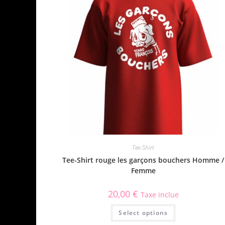
Tee-Shirt
Tee-Shirt rouge les garçons bouchers Homme /
Femme
20,00
€
Taxe inclue
Select options