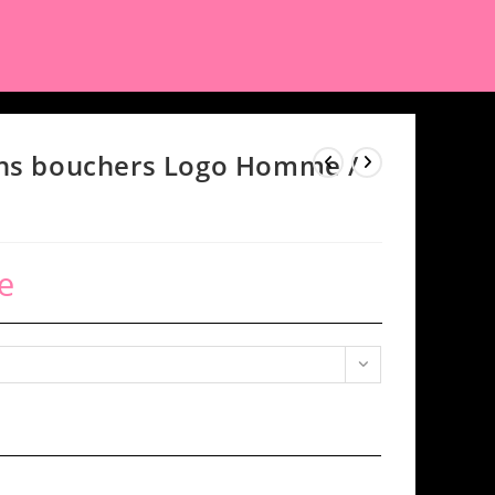
çons bouchers Logo Homme /
e