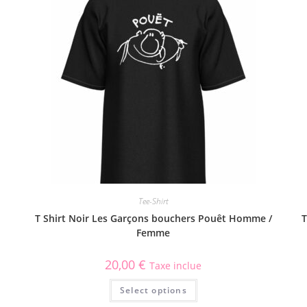
Tee-Shirt
T Shirt Noir Les Garçons bouchers Pouêt Homme /
T
Femme
20,00
€
Taxe inclue
Select options