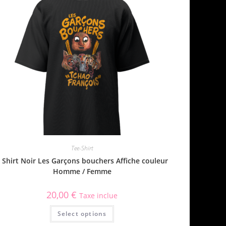
Tee-Shirt
 Shirt Noir Les Garçons bouchers Affiche couleur
Homme / Femme
20,00
€
Taxe inclue
Select options