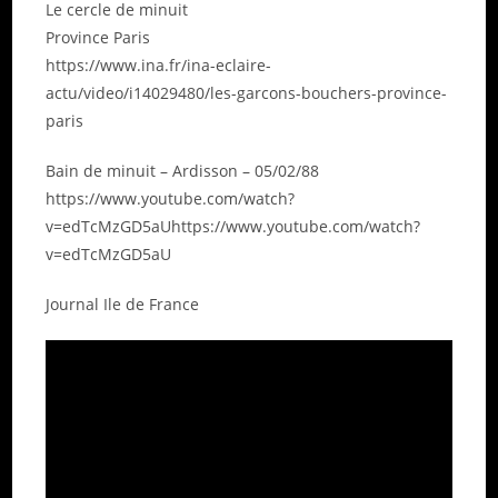
Le cercle de minuit
Province Paris
https://www.ina.fr/ina-eclaire-
actu/video/i14029480/les-garcons-bouchers-province-
paris
Bain de minuit – Ardisson – 05/02/88
https://www.youtube.com/watch?
v=edTcMzGD5aUhttps://www.youtube.com/watch?
v=edTcMzGD5aU
Journal Ile de France