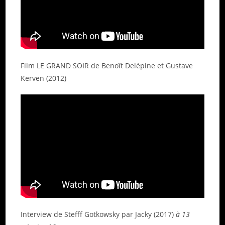
Film LE GRAND SOIR de Benoît Delépine et Gustave
Kerven (2012)
Interview de Stefff Gotkowsky par Jacky (2017)
à 13