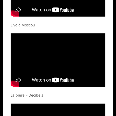
Live à Moscou
La bière – Décibels