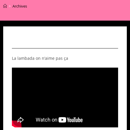
>
Archives
La lambada on n’aime pas ça