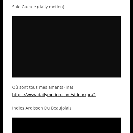
Sale Gueule (daily motion)
Où sont tous mes amants (ina)
https://www.dailymotion.com/video/xpra2
Indies Ardisson Du Beaujolais