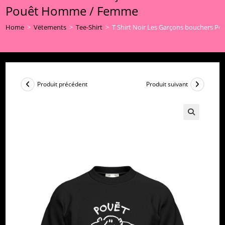
Pouêt Homme / Femme
Home
>
Vëtements
>
Tee-Shirt
>
T Shirt Noir Les Garçons bouchers 
Produit précédent
Produit suivant