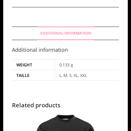
bouchers
Pouêt
Homme
/
ADDITIONAL INFORMATION
Femme
quantity
Additional information
WEIGHT
0,133 g
TAILLE
L, M, S, XL, XXL
Related products