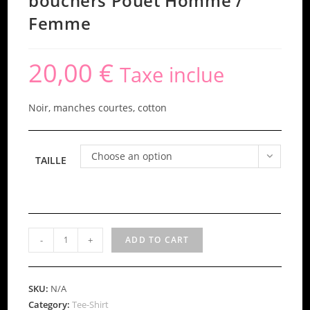
bouchers Pouêt Homme /
Femme
20,00
€
Taxe inclue
Noir, manches courtes, cotton
Choose an option
TAILLE
T
-
+
ADD TO CART
Shirt
Noir
Les
SKU:
N/A
Garçons
Category:
Tee-Shirt