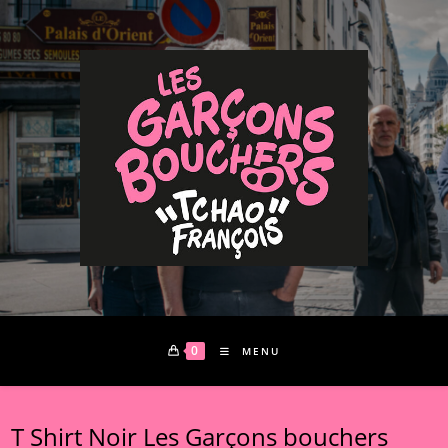
Skip
to
content
0
MENU
T Shirt Noir Les Garçons bouchers