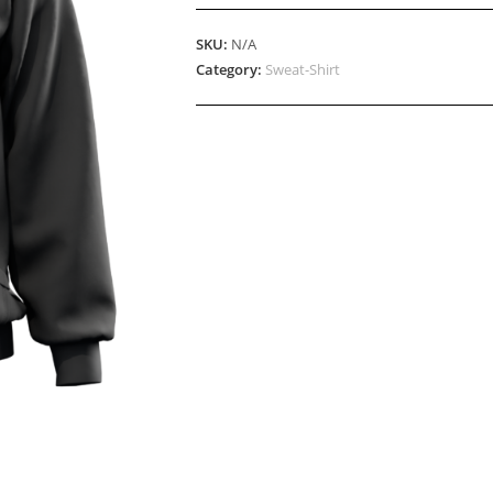
Noir
Les
SKU:
N/A
Garçons
Category:
Sweat-Shirt
bouchers
Pouet
quantity