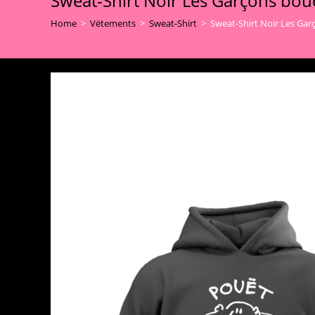
Sweat-Shirt Noir Les Garçons bou
Home
>
Vëtements
>
Sweat-Shirt
>
Sweat-Shirt Noir Les Ga