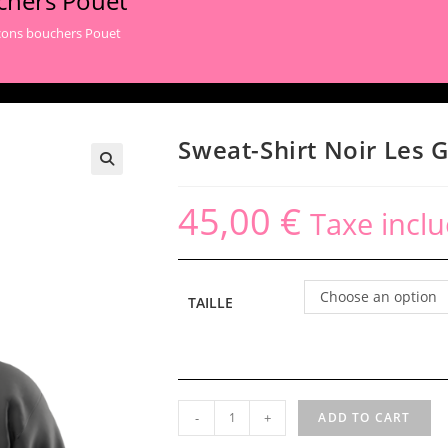
chers Pouet
rçons bouchers Pouet
Sweat-Shirt Noir Les 
45,00
€
Taxe inclu
Choose an option
TAILLE
Sweat-
-
+
ADD TO CART
Shirt